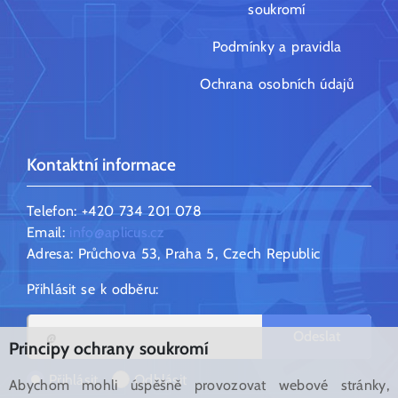
soukromí
Podmínky a pravidla
Ochrana osobních údajů
Kontaktní informace
Telefon: +420 734 201 078
Email:
info@aplicus.cz
Adresa: Průchova 53, Praha 5, Czech Republic
Přihlásit se k odběru:
Odeslat
Principy ochrany soukromí
Přihlásit
Odhlásit
Abychom mohli úspěšně provozovat webové stránky,